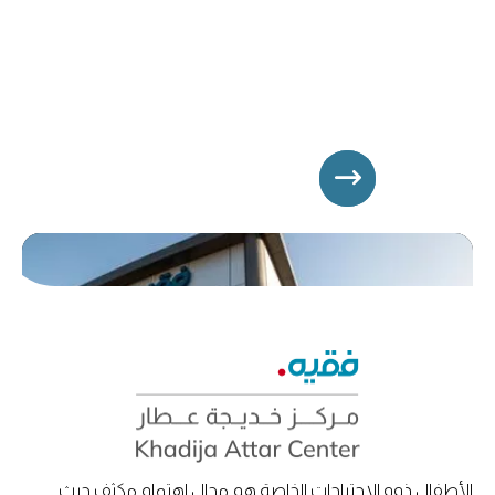
الأطفال ذوو الاحتياجات الخاصة هم مجال اهتمام مكثف حيث