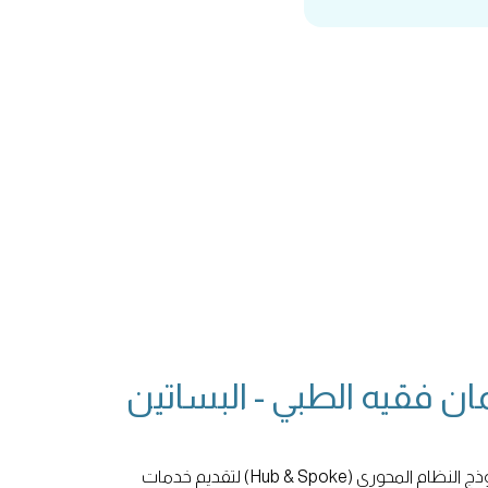
ان فقيه الطبي - البساتين
نؤمن في مجموعة فقيه للرعاية بنموذج النظام المحوري (Hub & Spoke) لتقديم خدمات