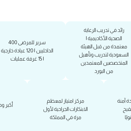
رائد في تدريب الرعاية
الصحية الأكاديمية |
400 سرير للمرضى
معتمدة من قبل الهيئة
الداخليين | 120 عيادة خارجية
السعودية لتدريب وتأهيل
| 15 غرفة عمليات
المتخصصين المعتمدين
من البورد
800 ولادة آمنة
مركز امتياز لمعظم
أكبر وح
لتلقيح
الابتكارات الجراحية لأول
ًا
مرة في المملكة