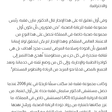
والاحترافية.
وفي أول تعليق له على هذا الإنجاز قال الدكتور مازن فقيه، رئيس
مجموعة فقيه للرعاية الصحية: “نحن فخورون بأن نكون أول
مجموعة صحية خاصة في المملكة تحصل على هذا النوع من
الاعتماد العالمي المتقدّم. وهذا الإنجاز لم يكن ليتحقق لولا إيماننا
العميق بأن الجودة وسلامة المرضى ليست مجرد أهداف، بل هي
ثقافة متجذرة في كل جزء من منظومتنا. نُهدي هذا التميز إلى
كوادرنا الطبية والإدارية، وإلى كل من وضع ثقته في خدماتنا، ونعد
الجميع بالمضي قدمًا نحو المزيد من الريادة والتطوير المستدام".
وكانت مجموعة فقيه قد سجّلت سبقًا تاريخيًا في عام 2006 عندما
حصل مستشفى الدكتور سليمان فقيه بجدة على أول اعتماد من
اللجنة الدولية المشتركة (JCI) لمستشفى خاص في المملكة، ما
عزز مكانتها باعتباره من رواد جودة الرعاية الصحية، ورسّخ نهجها
القائم على التطوير المتواصل وبناء الثقة مع المرضى والمجتمع.