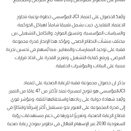
ويُعدّ الحصول على اعتماد JCI المؤسسي خطوة نوعية تتجاوز
الاعتماد التقليدي، حيث يشمل تقييمًا شاملًا لهياكل الحوكمة،
والسياسات المؤسسية، وتنسيق الموارد، والتكامل التشغيلي بين
مختلف منشآت النظام الصحي. ويؤكد هذا الإنجاز قدرة مجموعة
فقيه على توحيد الممارسات والمعايير، مما يُسهم في تحسين تجربة
المرضى، ورفع كفاءة التشغيل، وتعزيز القدرة على اتخاذ قرارات
مبنية على البيانات والمؤشرات الدقيقة.
يذكر ان حصول مجموعة فقيه للرعاية الصحية على اعتماد
JCIالمؤسسي هو تتويج لمسيرة تمتد لأكثر من 47 عامًا من التميز،
ويُعد شهادة دولية على ريادتها واستحقاقها للثقة، ومؤشر قوي
إلى قدرة المجموعة على العبور نحو مستقبل أكثر إشراقًا وابتكارًا في
قطاع الرعاية الصحية، وتعزيزًا لدورها في دعم مستهدفات رؤية
السعودية 2030 عبر الإسهام الفعّال في تطوير نموذج رعاية صحية