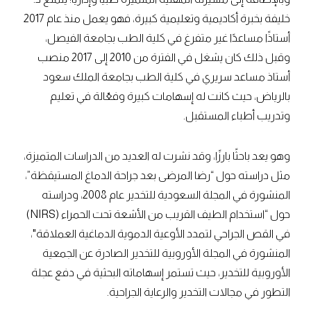
خليفة بخبرة أكاديمية وتعليمية كبيرة، فهو يعمل منذ عام 2017
أستاذًا مساعدًا غير متفرغ في كلية الطب بجامعة الفيصل،
وقبل ذلك كان يشغل في الفترة من 2010 إلى 2017 منصب
أستاذ مساعد سريري في كلية الطب بجامعة الملك سعود
بالرياض، حيث كانت له إسهامات كبيرة وفعّالة في تعليم
وتدريب أطباء المستقبل.
وهو يعد باحثًا بارزًا، وقد نشرت له العديد من الدراسات المتميزة،
مثل دراسته حول “رضا المرضى بعد جراحة الدماغ المستيقظة”،
المنشورة في المجلة السعودية للتخدير عام 2008، ودراسته
حول “استخدام الطيف القريب من الأشعة تحت الحمراء (NIRS)
في القص الجراحي لتمدد الأوعية الدموية الدماغية العملاقة"،
المنشورة في المجلة الأوروبية للتخدير الصادرة عن الجمعية
الأوروبية للتخدير، حيث تستمر إسهاماته البحثية في دفع عجلة
التطور في مجالات التخدير والرعاية الجراحية.