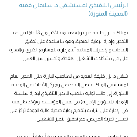
الرئيس التنفيذي لمستشفى د. سليمان فقيه 
(المدينة المنورة)
يمتلك د. نزار خليفة خبرة واسعة تمتد لأكثر من 18 عامًا في طب
التخدير وإدارة الرعاية الصحية، وهو ما ساعدة على تحقيق
النجاحات والإنجازات المتتالية أثناء إدارته للمشاريع الكبرى، والقدرة
على حل مشكلات التشغيل العقدة، وتحسين سير العمل.
شغل د. نزار خليفة العديد من المناصب البارزة مثل: المدير العام
لمستشفى الملك فيصل التخصصي ومركز الأبحاث في المدينة
المنورة، إلى جانب توليه منصب المدير التنفيذي لإدارة سلسلة
الإمداد (الشؤون الإدارية) في نفس المؤسسة. وتؤكد طريقته
في الإدارة على التزامه بتقديم رعاية صحية عالية الجودة تركز على
تحسين تجربة المريض، مع تحقيق التميز التشغيلي.
وبالإضافة إلى مسيرته المهنية المتميزة طبيًّا وإداريًّا؛ يتمتع د.