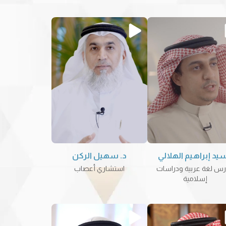
سيد إبراهيم الهلالي
د. سهيل الركن
س لغة عربية ودراسات
استشاري أعصاب
إسلامية