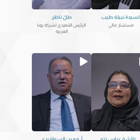
لسيدة نبيلة طيب
طلّ ناظر
مستشار مالي
الرئيس التنفيذي لشركة بوبا
العربية
. عائشة عباس نتو
أ. معين السوافيري