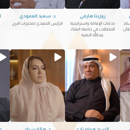
روزيتا هارفي
د. سعيد العمودي
ا
اند
خدمات الإقامة واستراتيجية
الرئيس التنفيذي لمختبرات البرج
طان
الاتصالات في جامعة الملك
عبدالله التقنية
ي
السيد همام زارع
د. هالة سراج
د