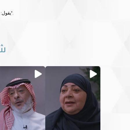
يقول: "أتمنى للمجموعة مزيدًا من النجاح والإنجازات والتطورات في 45 عامًا القادمة".
شا